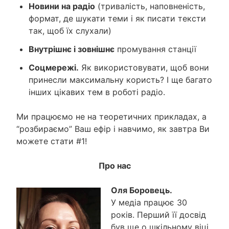
Новини на радіо
(тривалість, наповненість,
формат, де шукати теми і як писати тексти
так, щоб їх слухали)
Внутрішнє і зовнішнє
промування станції
Соцмережі.
Як використовувати, щоб вони
принесли максимальну користь? І ще багато
інших цікавих тем в роботі радіо.
Ми працюємо не на теоретичних прикладах, а
“розбираємо” Ваш ефір і навчимо, як завтра Ви
можете стати #1!
Про нас
Оля Боровець.
У медіа працює 30
років. Перший її досвід
був ще о шкільному віці,