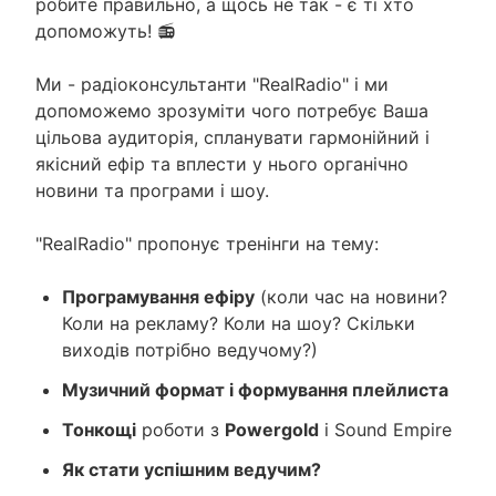
робите правильно, а щось не так - є ті хто
допоможуть! 📻
Ми - радіоконсультанти "RealRadio" і ми
допоможемо зрозуміти чого потребує Ваша
цільова аудиторія, спланувати гармонійний і
якісний ефір та вплести у нього органічно
новини та програми і шоу.
"RealRadio" пропонує тренінги на тему:
Програмування ефіру
(коли час на новини?
Коли на рекламу? Коли на шоу? Скільки
виходів потрібно ведучому?)
Музичний формат і формування плейлиста
Тонкощі
роботи з
Powergold
і Sound Empire
Як стати успішним ведучим?