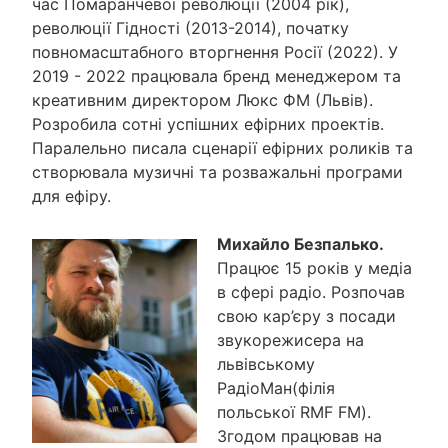
час Помаранчевої революції (2004 рік),
революції Гідності (2013-2014), початку
повномасштабного вторгнення Росії (2022). У
2019 - 2022 працювала бренд менеджером та
креативним директором Люкс ФМ (Львів).
Розробила сотні успішних ефірних проектів.
Паралельно писала сценарії ефірних роликів та
створювала музичні та розважальні програми
для ефіру.
Михайло Безпалько.
Працює 15 років у медіа
в сфері радіо. Розпочав
свою кар’єру з посади
звукорежисера на
львівському
РадіоМан(філія
польської RMF FM).
Згодом працював на