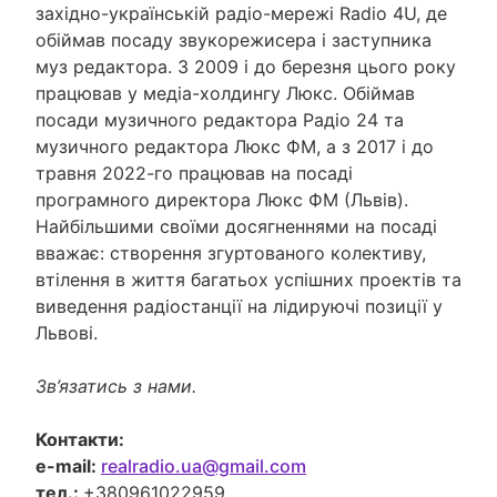
західно-українській радіо-мережі Radio 4U, де
обіймав посаду звукорежисера і заступника
муз редактора. З 2009 і до березня цього року
працював у медіа-холдингу Люкс. Обіймав
посади музичного редактора Радіо 24 та
музичного редактора Люкс ФМ, а з 2017 і до
травня 2022-го працював на посаді
програмного директора Люкс ФМ (Львів).
Найбільшими своїми досягненнями на посаді
вважає: створення згуртованого колективу,
втілення в життя багатьох успішних проектів та
виведення радіостанції на лідируючі позиції у
Львові.
Зв’язатись з нами.
Контакти:
e-mail:
realradio.ua@gmail.com
тел.:
+380961022959