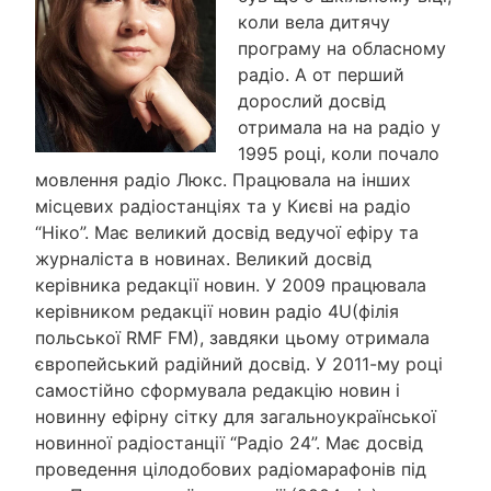
коли вела дитячу
програму на обласному
радіо. А от перший
дорослий досвід
отримала на на радіо у
1995 році, коли почало
мовлення радіо Люкс. Працювала на інших
місцевих радіостанціях та у Києві на радіо
“Ніко”. Має великий досвід ведучої ефіру та
журналіста в новинах. Великий досвід
керівника редакції новин. У 2009 працювала
керівником редакції новин радіо 4U(філія
польської RMF FM), завдяки цьому отримала
європейський радійний досвід. У 2011-му році
самостійно сформувала редакцію новин і
новинну ефірну сітку для загальноукраїнської
новинної радіостанції “Радіо 24”. Має досвід
проведення цілодобових радіомарафонів під